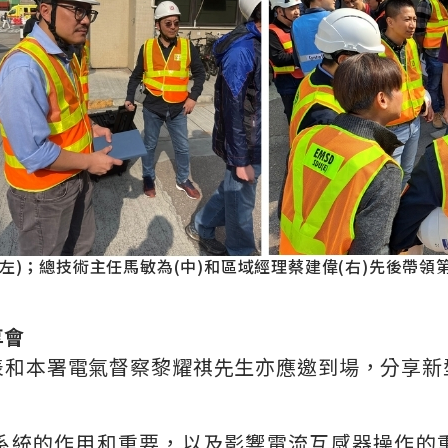
(左)；總技術主任馬敏為(中)和區域經理蔡建偉(右)先後帶
享
會
表和本署電氣督察黎耀祺先生亦應邀到場，分享新
系統的作用和重要，以及影響電流互感器操作的