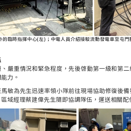
的臨時指揮中心(左)；中電人員介紹接駁流動發電車至屯門
伍
模、嚴重情況和緊急程度，先後啓動第一級和第二
調能力。
任馬敏為先生迅速率領小隊前往現場協助修復後備
；區域經理蔡建偉先生隨即協調隊伍，運送相關配